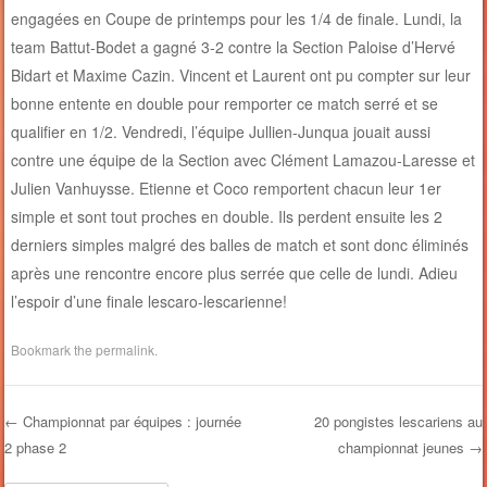
engagées en Coupe de printemps pour les 1/4 de finale. Lundi, la
team Battut-Bodet a gagné 3-2 contre la Section Paloise d’Hervé
Bidart et Maxime Cazin. Vincent et Laurent ont pu compter sur leur
bonne entente en double pour remporter ce match serré et se
qualifier en 1/2. Vendredi, l’équipe Jullien-Junqua jouait aussi
contre une équipe de la Section avec Clément Lamazou-Laresse et
Julien Vanhuysse. Etienne et Coco remportent chacun leur 1er
simple et sont tout proches en double. Ils perdent ensuite les 2
derniers simples malgré des balles de match et sont donc éliminés
après une rencontre encore plus serrée que celle de lundi. Adieu
l’espoir d’une finale lescaro-lescarienne!
Bookmark the
permalink
.
←
Championnat par équipes : journée
20 pongistes lescariens au
2 phase 2
championnat jeunes
→
Post navigation