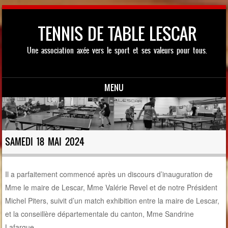
TENNIS DE TABLE LESCAR
Une association axée vers le sport et ses valeurs pour tous.
MENU
Skip to content
SAMEDI 18 MAI 2024
Il a parfaitement commencé après un discours d’inauguration de
Mme le maire de Lescar, Mme Valérie Revel et de notre Président
Michel Piters, suivit d’un match exhibition entre la maire de Lescar,
et la conseillère départementale du canton, Mme Sandrine
Lafargue.