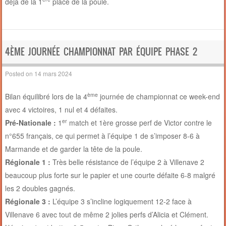
déjà de la 1
place de la poule.
4ÈME JOURNÉE CHAMPIONNAT PAR ÉQUIPE PHASE 2
Posted on
14 mars 2024
ème
Bilan équilibré lors de la 4
journée de championnat ce week-end
avec 4 victoires, 1 nul et 4 défaites.
er
Pré-Nationale :
1
match et 1ère grosse perf de Victor contre le
n°655 français, ce qui permet à l’équipe 1 de s’imposer 8-6 à
Marmande et de garder la tête de la poule.
Régionale 1 :
Très belle résistance de l’équipe 2 à Villenave 2
beaucoup plus forte sur le papier et une courte défaite 6-8 malgré
les 2 doubles gagnés.
Régionale 3 :
L’équipe 3 s’incline logiquement 12-2 face à
Villenave 6 avec tout de même 2 jolies perfs d’Alicia et Clément.