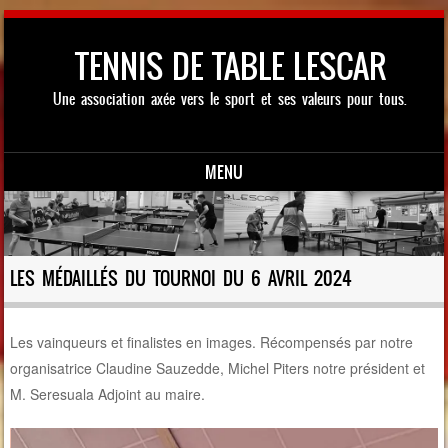
TENNIS DE TABLE LESCAR
Une association axée vers le sport et ses valeurs pour tous.
MENU
Skip to content
LES MÉDAILLÉS DU TOURNOI DU 6 AVRIL 2024
Les vainqueurs et finalistes en images. Récompensés par notre
organisatrice Claudine Sauzedde, Michel Piters notre président et
M. Seresuala Adjoint au maire.