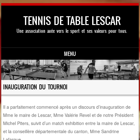
TENNIS DE TABLE LESCAR
Une association axée vers le sport et ses valeurs pour tous.
MENU
Skip to content
INAUGURATION DU TOURNOI
Il a parfaitement commencé après un discours d’inauguration de
Mme le maire de Lescar, Mme Valérie Revel et de notre Président
Michel Piters, suivit d’un match exhibition entre la maire de Lescar,
et la conseillère départementale du canton, Mme Sandrine
Lafargue.