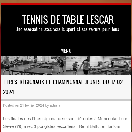
TENNIS DE TABLE LESCAR
Une association axée vers le sport et ses valeurs pour tous.
MENU
Skip to content
TITRES RÉGIONAUX ET CHAMPIONNAT JEUNES DU 17 02
2024
Posted on
21 février 2024
by
admin
Les finales des titres régionaux se sont déroulés à Moncoutant-sur-
Sèvre (79) avec 3 pongistes lescariens : Rémi Battut en juniors,