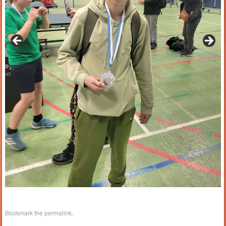
Bookmark the
permalink
.