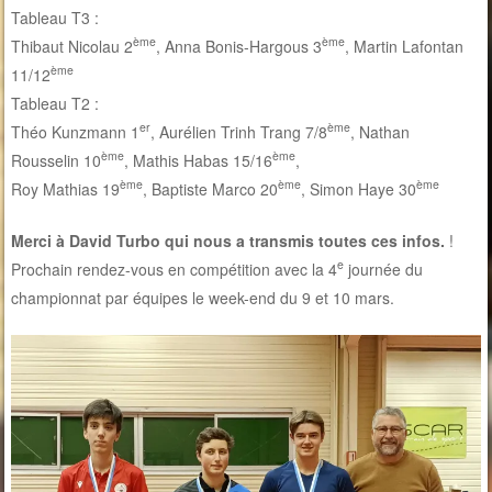
Tableau T3 :
ème
ème
Thibaut Nicolau 2
, Anna Bonis-Hargous 3
, Martin Lafontan
ème
11/12
Tableau T2 :
er
ème
Théo Kunzmann 1
, Aurélien Trinh Trang 7/8
, Nathan
ème
ème
Rousselin 10
, Mathis Habas 15/16
,
ème
ème
ème
Roy Mathias 19
, Baptiste Marco 20
, Simon Haye 30
Merci à David Turbo qui nous a transmis toutes ces infos.
!
e
Prochain rendez-vous en compétition avec la 4
journée du
championnat par équipes le week-end du 9 et 10 mars.