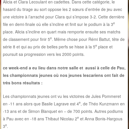
Alicia et Clara Lecoulant en cadettes. Dans cette catégorie, le
hasard du tirage au sort oppose les 2 sœurs d’entrée de jeu avec
une victoire à l’arraché pour Clara qui s’impose 3-2. Cette dernière
e
file en demi-finale où elle s’incline et finit sur le podium à la 3
place. Alicia s’incline en quart mais remporte ensuite ses matchs
e
de classement pour finir 5
. Même chose pour Rémi Battut, tête de
e
série 8 et qui au prix de belles perfs se hisse à la 5
place et
poursuit sa progression vers les 2000 points.
ce week-end a eu lieu dans notre salle et aussi à celle de Pau,
les championnats jeunes où nos jeunes lescariens ont fait de
très bons résultats :
Les championnats jeunes ont vu les victoires de Jules Pommeret
e
en -11 ans alors que Basile Lagrave est 4
, de Théo Kunzmann en
-13 ans et de Simon Blanquet en – de 700 points. Autres podiums
e
à Pau avec en -18 ans Thibaut Nicolau 2
et Anna Bonis-Hargous
e
3
.