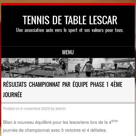
TENNIS DE TABLE LESCAR
Une association axée vers le sport et ses valeurs pour tous.
MENU
Skip to content
RÉSULTATS CHAMPIONNAT PAR ÉQUIPE PHASE 1 4ÈME
JOURNÉE
Posted on
6 novembre 2023
by
admin
ème
Bilan à nouveau équilibré pour les lescariens lors de la 4
journée de championnat avec 5 victoires et 4 défaites.