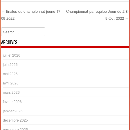
←
finales du championnat jeune 17
Championnat par équipe Journée 2 8-
09 2022
9 Oct 2022
→
Post navigation
Search
ARCHIVES
juillet 2026
juin 2026
mai 2026
avril 2026
mars 2026
février 2026
janvier 2026
décembre 2025
novembre 2025