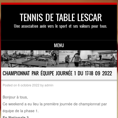
TENNIS DE TABLE LESCAR
Une association axée vers le sport et ses valeurs pour tous.
MENU
Skip to content
CHAMPIONNAT PAR ÉQUIPE JOURNÉE 1 DU 17-18 09 2022
Posted on
6 octobre 2022
by
admin
Bonjour à tous,
Ce weekend a eu lieu la première journée de championnat par
équipe de la phase 1.
En Nationale 3