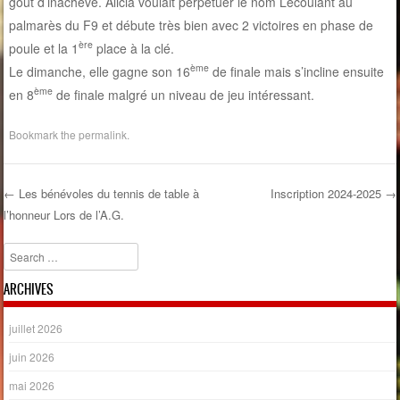
goût d’inachevé. Alicia voulait perpétuer le nom Lecoulant au
palmarès du F9 et débute très bien avec 2 victoires en phase de
ère
poule et la 1
place à la clé.
ème
Le dimanche, elle gagne son 16
de finale mais s’incline ensuite
ème
en 8
de finale malgré un niveau de jeu intéressant.
Bookmark the
permalink
.
←
Les bénévoles du tennis de table à
Inscription 2024-2025
→
l’honneur Lors de l’A.G.
Post navigation
Search
ARCHIVES
juillet 2026
juin 2026
mai 2026