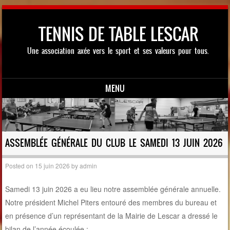
TENNIS DE TABLE LESCAR
Une association axée vers le sport et ses valeurs pour tous.
MENU
Skip to content
ASSEMBLÉE GÉNÉRALE DU CLUB LE SAMEDI 13 JUIN 2026
Posted on
15 juin 2026
by
admin
Samedi 13 juin 2026 a eu lieu notre assemblée générale annuelle.
Notre président Michel Piters entouré des membres du bureau et
en présence d’un représentant de la Mairie de Lescar a dressé le
bilan de l’année écoulée :