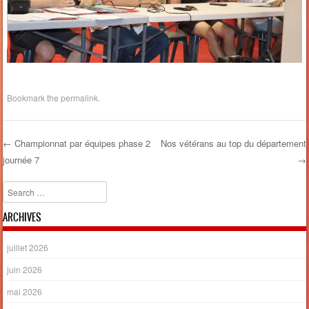
Bookmark the
permalink
.
←
Championnat par équipes phase 2
Nos vétérans au top du département
journée 7
→
Post navigation
Search
ARCHIVES
juillet 2026
juin 2026
mai 2026