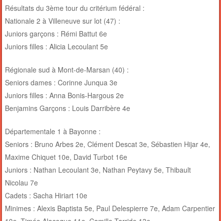
Résultats du 3ème tour du critérium fédéral :
Nationale 2 à Villeneuve sur lot (47) :
Juniors garçons : Rémi Battut 6e
Juniors filles : Alicia Lecoulant 5e
Régionale sud à Mont-de-Marsan (40) :
Seniors dames : Corinne Junqua 3e
Juniors filles : Anna Bonis-Hargous 2e
Benjamins Garçons : Louis Darribère 4e
Départementale 1 à Bayonne :
Seniors : Bruno Arbes 2e, Clément Descat 3e, Sébastien Hijar 4e,
Maxime Chiquet 10e, David Turbot 16e
Juniors : Nathan Lecoulant 3e, Nathan Peytavy 5e, Thibault
Nicolau 7e
Cadets : Sacha Hiriart 10e
Minimes : Alexis Baptista 5e, Paul Delespierre 7e, Adam Carpentier
10e, Timéo Alacoque 11e, Camille Tarride 13e