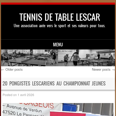
TENNIS DE TABLE LESCAR
Une association axée vers le sport et ses valeurs pour tous.
MENU
Skip to content
←
Older posts
Newer posts
→
Post navigation
20 PONGISTES LESCARIENS AU CHAMPIONNAT JEUNES
Posted on
1 avril 2026