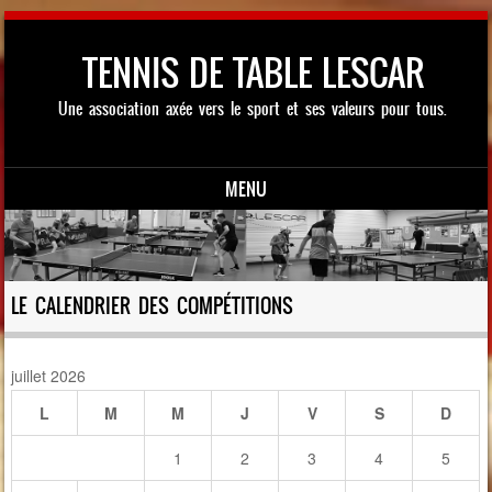
TENNIS DE TABLE LESCAR
Une association axée vers le sport et ses valeurs pour tous.
MENU
Skip to content
LE CALENDRIER DES COMPÉTITIONS
juillet 2026
L
M
M
J
V
S
D
1
2
3
4
5