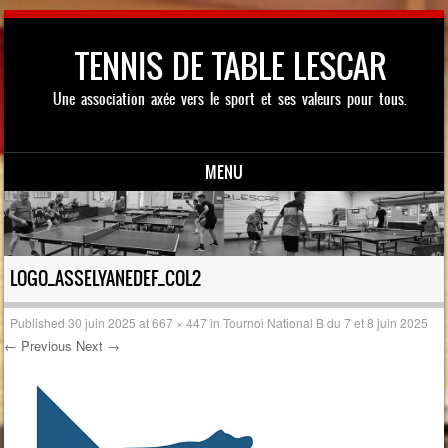
TENNIS DE TABLE LESCAR
Une association axée vers le sport et ses valeurs pour tous.
MENU
Skip to content
LOGO_ASSELYANEDEF_COL2
Published
30 juin 2025
at
667 × 447
in
Tournoi National B du 7 et 8 juin 2025
← Previous
Next →