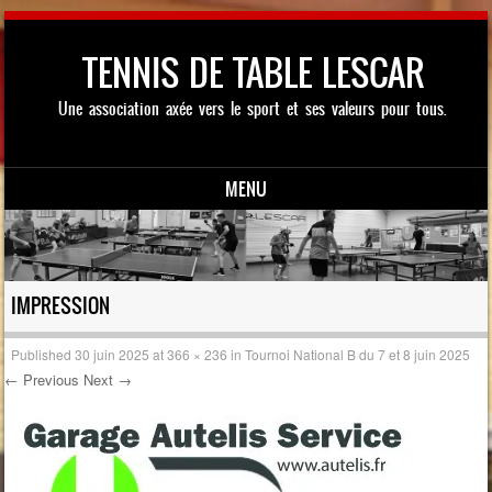
TENNIS DE TABLE LESCAR
Une association axée vers le sport et ses valeurs pour tous.
MENU
Skip to content
IMPRESSION
Published
30 juin 2025
at
366 × 236
in
Tournoi National B du 7 et 8 juin 2025
← Previous
Next →