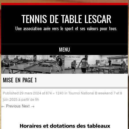
TENNIS DE TABLE LESCAR
Une association axée vers le sport et ses valeurs pour tous.
MENU
Skip to content
MISE EN PAGE 1
Published
29 mars 2024
at
874 × 1240
in
Tournoi National B weekend 7 et 8
juin 2025 à partir de 9h
← Previous
Next →