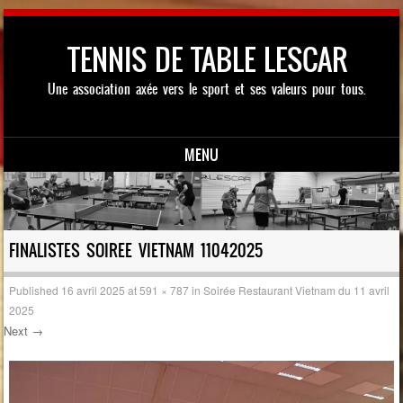
TENNIS DE TABLE LESCAR
Une association axée vers le sport et ses valeurs pour tous.
MENU
Skip to content
FINALISTES SOIREE VIETNAM 11042025
Published
16 avril 2025
at
591 × 787
in
Soirée Restaurant Vietnam du 11 avril
2025
Next →