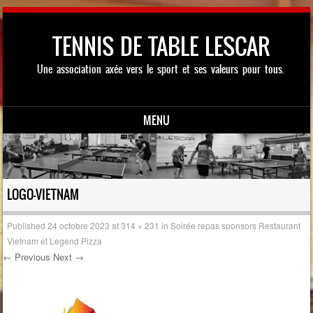
TENNIS DE TABLE LESCAR
Une association axée vers le sport et ses valeurs pour tous.
MENU
Skip to content
LOGO-VIETNAM
Published
24 octobre 2023
at
314 × 231
in
Soirée repas sponsors Restaurant
Vietnam et Legend Pizza
← Previous
Next →