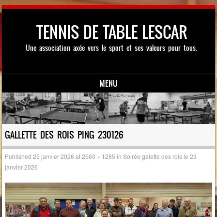
TENNIS DE TABLE LESCAR
Une association axée vers le sport et ses valeurs pour tous.
MENU
Skip to content
GALLETTE DES ROIS PING 230126
Published
25 janvier 2026
at
2560 × 1285
in
Soirée galette des rois le 23
janvier 2026