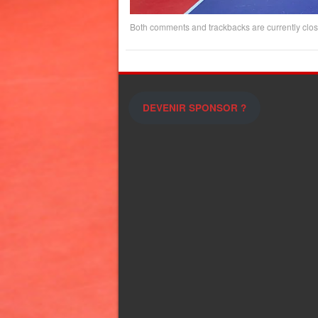
Both comments and trackbacks are currently clos
DEVENIR SPONSOR ?