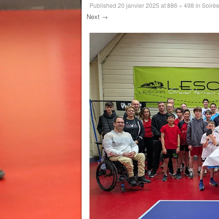
Published
20 janvier 2025
at
886 × 498
in
Soirée
Next →