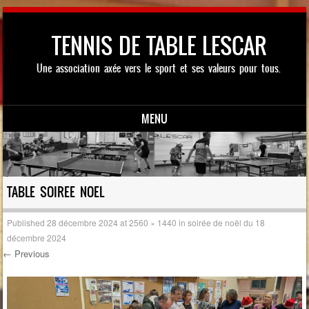
TENNIS DE TABLE LESCAR
Une association axée vers le sport et ses valeurs pour tous.
MENU
Skip to content
TABLE SOIREE NOEL
Published
28 décembre 2024
at
2560 × 1440
in
soirée de noël du 18
décembre 2024
← Previous