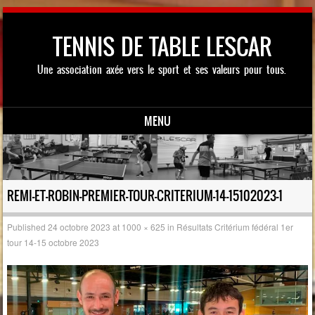
TENNIS DE TABLE LESCAR
Une association axée vers le sport et ses valeurs pour tous.
MENU
Skip to content
REMI-ET-ROBIN-PREMIER-TOUR-CRITERIUM-14-15102023-1
Published
24 octobre 2023
at
1000 × 625
in
Résultats Critérium fédéral 1er
tour 14-15 octobre 2023