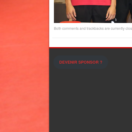
Both comments and trackbacks are currently clos
DEVENIR SPONSOR ?