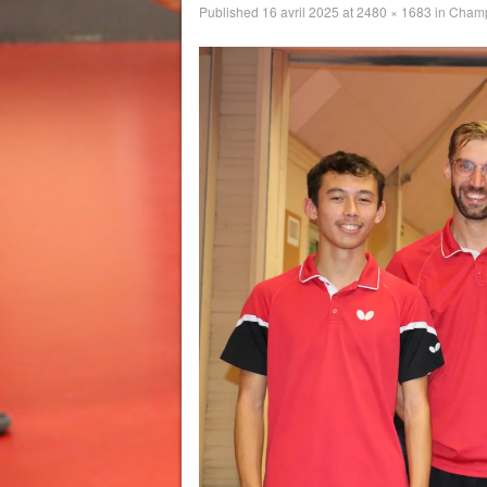
Published
16 avril 2025
at
2480 × 1683
in
Champ