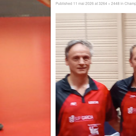
Published
11 mai 2026
at
3264 × 2448
in
Champi