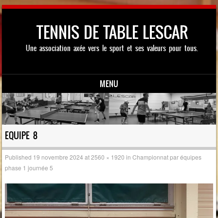
TENNIS DE TABLE LESCAR
Une association axée vers le sport et ses valeurs pour tous.
MENU
Skip to content
EQUIPE 8
Published
19 novembre 2024
at
2560 × 1920
in
Championnat par équipes
phase 1 journée 5