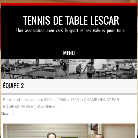
TENNIS DE TABLE LESCAR
Une association axée vers le sport et ses valeurs pour tous.
MENU
Skip to content
ÉQUIPE 2
Published
11 novembre 2024
at
2000 × 1500
in
CHAMPIONNAT PAR
EQUIPES PHASE 1 JOURNEE 4
Next →