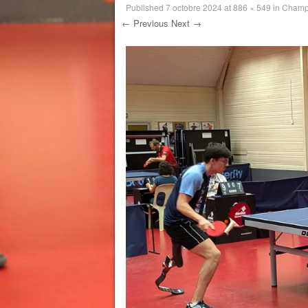
Published
7 octobre 2024
at
886 × 549
in
Champi
← Previous
Next →