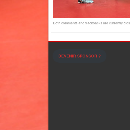
Both comments and trackbacks are currently clos
DEVENIR SPONSOR ?