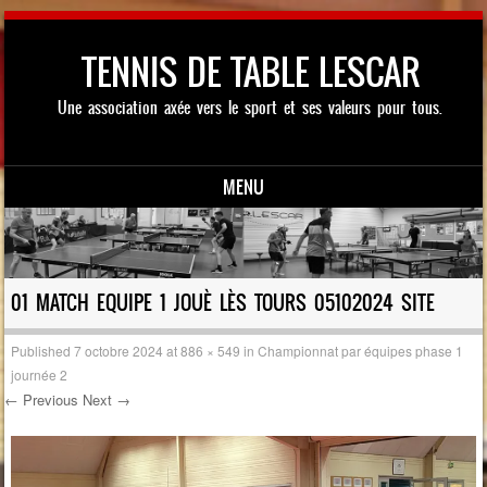
TENNIS DE TABLE LESCAR
Une association axée vers le sport et ses valeurs pour tous.
MENU
Skip to content
01 MATCH EQUIPE 1 JOUÈ LÈS TOURS 05102024 SITE
Published
7 octobre 2024
at
886 × 549
in
Championnat par équipes phase 1
journée 2
← Previous
Next →