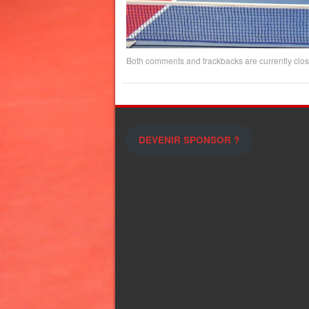
Both comments and trackbacks are currently clos
DEVENIR SPONSOR ?