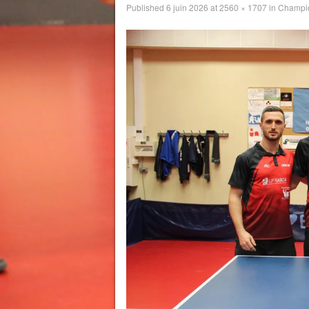
Published
6 juin 2026
at
2560 × 1707
in
Champio